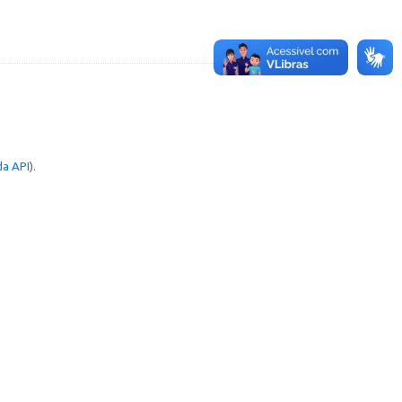
a API
).