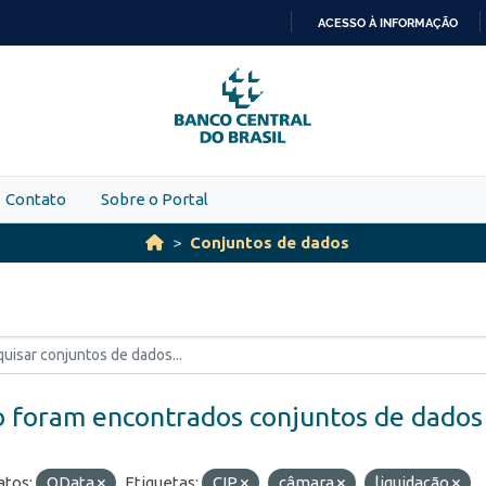
ACESSO À INFORMAÇÃO
IR
PARA
O
CONTEÚDO
Contato
Sobre o Portal
Conjuntos de dados
 foram encontrados conjuntos de dados
tos:
OData
Etiquetas:
CIP
câmara
liquidação