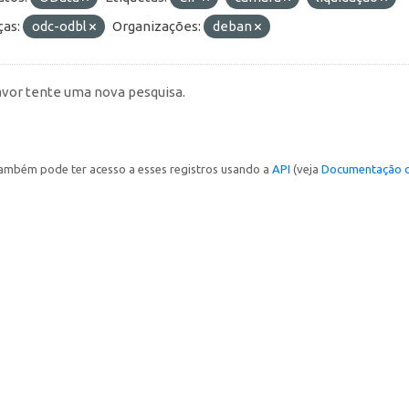
ças:
odc-odbl
Organizações:
deban
avor tente uma nova pesquisa.
ambém pode ter acesso a esses registros usando a
API
(veja
Documentação d