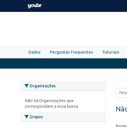
Skip to main content
Dados
Perguntas Frequentes
Tutoriais
Organizações
Não há Organizações que
correspondam a essa busca
Não
Grupos
Forma