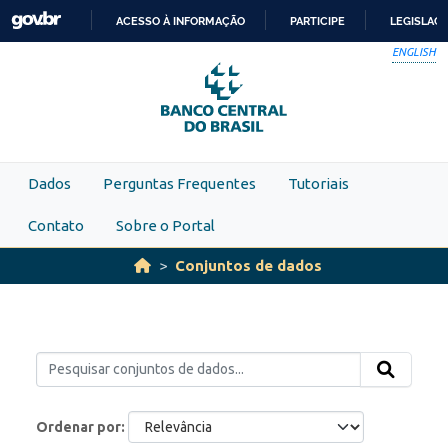
Skip to main content
ACESSO À INFORMAÇÃO
PARTICIPE
LEGISLAÇ
IR
ENGLISH
PARA
O
CONTEÚDO
Dados
Perguntas Frequentes
Tutoriais
Contato
Sobre o Portal
Conjuntos de dados
Ordenar por