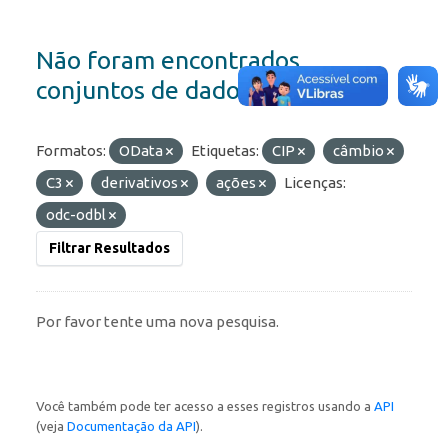
Não foram encontrados
conjuntos de dados
Formatos:
OData
Etiquetas:
CIP
câmbio
C3
derivativos
ações
Licenças:
odc-odbl
Filtrar Resultados
Por favor tente uma nova pesquisa.
Você também pode ter acesso a esses registros usando a
API
(veja
Documentação da API
).