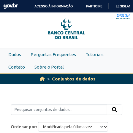
Skip to main content
ACESSO À INFORMAÇÃO
PARTICIPE
LEGISLAÇ
IR
ENGLISH
PARA
O
CONTEÚDO
Dados
Perguntas Frequentes
Tutoriais
Contato
Sobre o Portal
Conjuntos de dados
Ordenar por