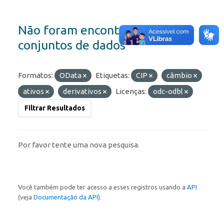
Não foram encontrados
conjuntos de dados
Formatos:
OData
Etiquetas:
CIP
câmbio
ativos
derivativos
Licenças:
odc-odbl
Filtrar Resultados
Por favor tente uma nova pesquisa.
Você também pode ter acesso a esses registros usando a
API
(veja
Documentação da API
).