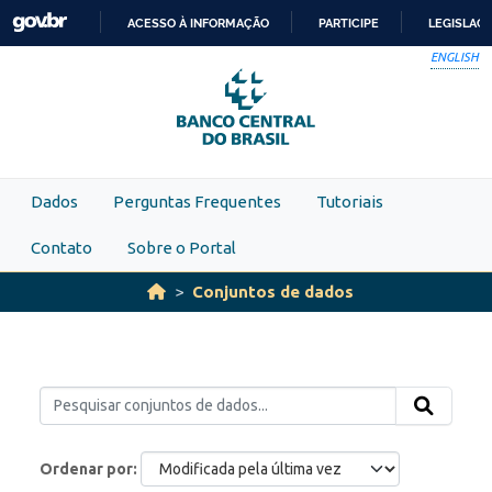
Skip to main content
ACESSO À INFORMAÇÃO
PARTICIPE
LEGISLAÇ
IR
ENGLISH
PARA
O
CONTEÚDO
Dados
Perguntas Frequentes
Tutoriais
Contato
Sobre o Portal
Conjuntos de dados
Ordenar por