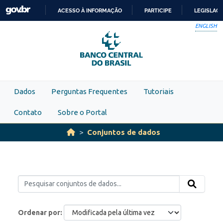
Skip to main content
ACESSO À INFORMAÇÃO
PARTICIPE
LEGISLAÇ
IR
ENGLISH
PARA
O
CONTEÚDO
Dados
Perguntas Frequentes
Tutoriais
Contato
Sobre o Portal
Conjuntos de dados
Ordenar por