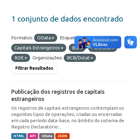
1 conjunto de dados encontrado
Formatos:
OData
Etiquetas:
Capitais Estrangeiros
IED
Portfólio
RDE
Organizações:
BCB/Dstat
Filtrar Resultados
Publicação dos registros de capitais
estrangeiros
Os registros de capitais estrangeiros contemplam os
seguintes tipos de operações, criadas ou encerradas
em cada período data-base, no âmbito do sistema de
Registro Declaratório...
HTML
API
OData
JSON