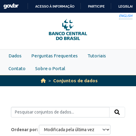
Skip to main content
ACESSO À INFORMAÇÃO
PARTICIPE
LEGISLAÇ
IR
ENGLISH
PARA
O
CONTEÚDO
Dados
Perguntas Frequentes
Tutoriais
Contato
Sobre o Portal
Conjuntos de dados
Ordenar por