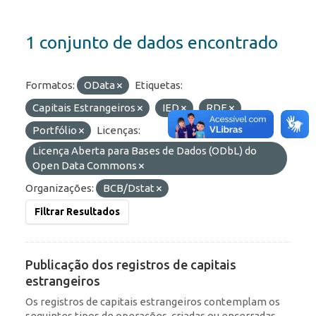
1 conjunto de dados encontrado
Formatos:
OData
Etiquetas:
Capitais Estrangeiros
IED
RDE
Portfólio
Licenças:
Licença Aberta para Bases de Dados (ODbL) do
Open Data Commons
Organizações:
BCB/Dstat
Filtrar Resultados
Publicação dos registros de capitais
estrangeiros
Os registros de capitais estrangeiros contemplam os
seguintes tipos de operações, criadas ou encerradas