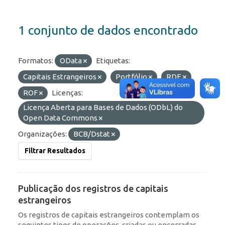
1 conjunto de dados encontrado
Formatos:
OData
Etiquetas:
Capitais Estrangeiros
Portfólio
RDE
ROF
Licenças:
Licença Aberta para Bases de Dados (ODbL) do
Open Data Commons
Organizações:
BCB/Dstat
Filtrar Resultados
Publicação dos registros de capitais
estrangeiros
Os registros de capitais estrangeiros contemplam os
seguintes tipos de operações, criadas ou encerradas