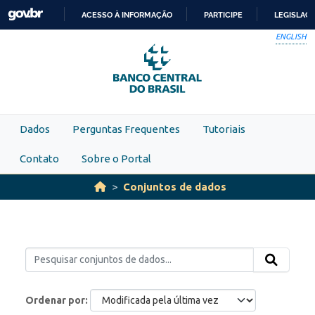
Skip to main content
ACESSO À INFORMAÇÃO
PARTICIPE
LEGISLAÇ
IR
ENGLISH
PARA
O
CONTEÚDO
Dados
Perguntas Frequentes
Tutoriais
Contato
Sobre o Portal
Conjuntos de dados
Ordenar por