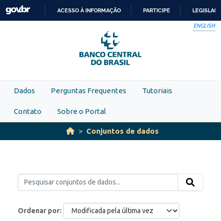
Skip to main content
ACESSO À INFORMAÇÃO
PARTICIPE
LEGISLAÇ
IR
ENGLISH
PARA
O
CONTEÚDO
Dados
Perguntas Frequentes
Tutoriais
Contato
Sobre o Portal
Conjuntos de dados
Ordenar por