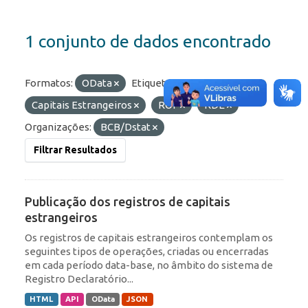
1 conjunto de dados encontrado
Formatos:
OData
Etiquetas:
Capitais Estrangeiros
ROF
RDE
Organizações:
BCB/Dstat
Filtrar Resultados
Publicação dos registros de capitais
estrangeiros
Os registros de capitais estrangeiros contemplam os
seguintes tipos de operações, criadas ou encerradas
em cada período data-base, no âmbito do sistema de
Registro Declaratório...
HTML
API
OData
JSON