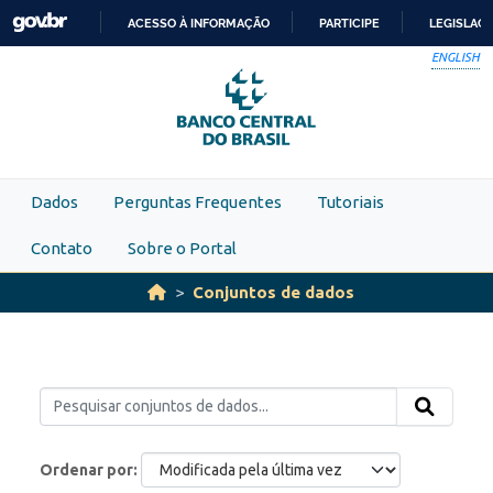
Skip to main content
ACESSO À INFORMAÇÃO
PARTICIPE
LEGISLAÇ
IR
ENGLISH
PARA
O
CONTEÚDO
Dados
Perguntas Frequentes
Tutoriais
Contato
Sobre o Portal
Conjuntos de dados
Ordenar por