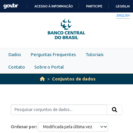
Skip to main content
ACESSO À INFORMAÇÃO
PARTICIPE
LEGISLAÇ
IR
ENGLISH
PARA
O
CONTEÚDO
Dados
Perguntas Frequentes
Tutoriais
Contato
Sobre o Portal
Conjuntos de dados
Ordenar por