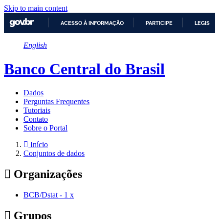
Skip to main content
ACESSO À INFORMAÇÃO
PARTICIPE
LEGISLA
IR
English
PARA
O
CONTEÚDO
Banco Central do Brasil
Dados
Perguntas Frequentes
Tutoriais
Contato
Sobre o Portal
Início
Conjuntos de dados
Organizações
BCB/Dstat
-
1
x
Grupos