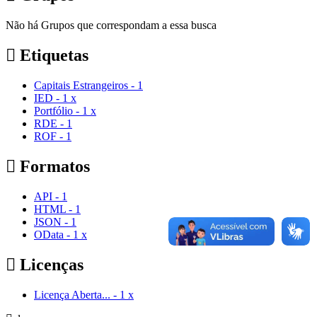
Não há Grupos que correspondam a essa busca
Etiquetas
Capitais Estrangeiros
-
1
IED
-
1
x
Portfólio
-
1
x
RDE
-
1
ROF
-
1
Formatos
API
-
1
HTML
-
1
JSON
-
1
OData
-
1
x
Licenças
Licença Aberta...
-
1
x