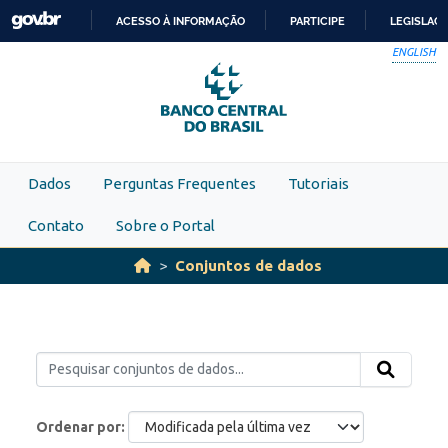
Skip to main content
ACESSO À INFORMAÇÃO
PARTICIPE
LEGISLAÇ
IR
ENGLISH
PARA
O
CONTEÚDO
Dados
Perguntas Frequentes
Tutoriais
Contato
Sobre o Portal
Conjuntos de dados
Ordenar por