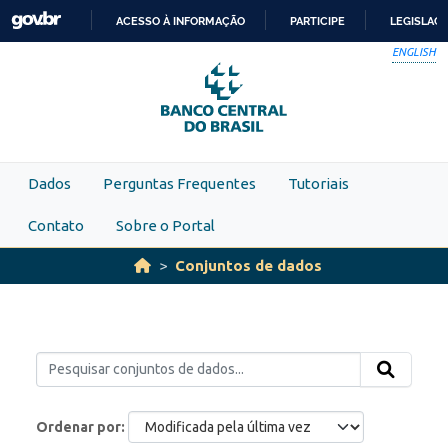
Skip to main content
ACESSO À INFORMAÇÃO
PARTICIPE
LEGISLAÇ
IR
ENGLISH
PARA
O
CONTEÚDO
Dados
Perguntas Frequentes
Tutoriais
Contato
Sobre o Portal
Conjuntos de dados
Ordenar por