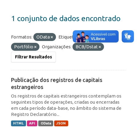
1 conjunto de dados encontrado
Formatos:
OData
Etiquetas:
IED
RDE
Portfólio
Organizações:
BCB/Dstat
Filtrar Resultados
Publicação dos registros de capitais
estrangeiros
Os registros de capitais estrangeiros contemplam os
seguintes tipos de operações, criadas ou encerradas
em cada período data-base, no âmbito do sistema de
Registro Declaratório...
HTML
API
OData
JSON