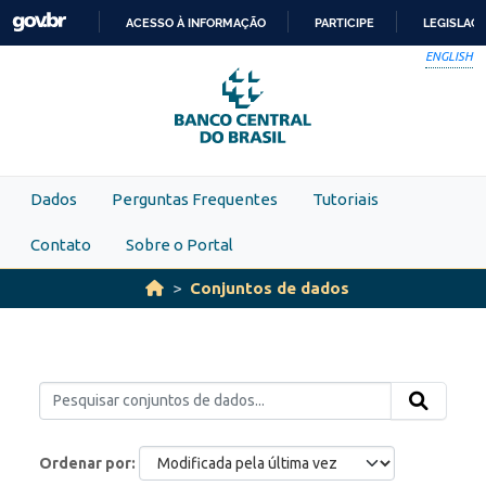
Skip to main content
ACESSO À INFORMAÇÃO
PARTICIPE
LEGISLAÇ
IR
ENGLISH
PARA
O
CONTEÚDO
Dados
Perguntas Frequentes
Tutoriais
Contato
Sobre o Portal
Conjuntos de dados
Ordenar por