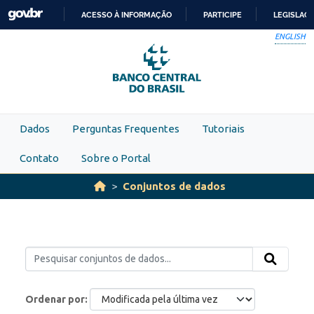
Skip to main content
ACESSO À INFORMAÇÃO
PARTICIPE
LEGISLAÇ
IR
ENGLISH
PARA
O
CONTEÚDO
Dados
Perguntas Frequentes
Tutoriais
Contato
Sobre o Portal
Conjuntos de dados
Ordenar por