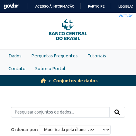
Skip to main content
ACESSO À INFORMAÇÃO
PARTICIPE
LEGISLAÇ
IR
ENGLISH
PARA
O
CONTEÚDO
Dados
Perguntas Frequentes
Tutoriais
Contato
Sobre o Portal
Conjuntos de dados
Ordenar por