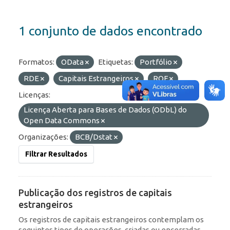
1 conjunto de dados encontrado
Formatos:
OData
Etiquetas:
Portfólio
RDE
Capitais Estrangeiros
ROF
Licenças:
Licença Aberta para Bases de Dados (ODbL) do
Open Data Commons
Organizações:
BCB/Dstat
Filtrar Resultados
Publicação dos registros de capitais
estrangeiros
Os registros de capitais estrangeiros contemplam os
seguintes tipos de operações, criadas ou encerradas