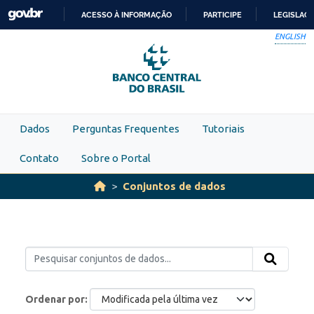
Skip to main content
ACESSO À INFORMAÇÃO
PARTICIPE
LEGISLAÇ
IR
ENGLISH
PARA
O
CONTEÚDO
Dados
Perguntas Frequentes
Tutoriais
Contato
Sobre o Portal
Conjuntos de dados
Ordenar por