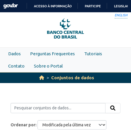
Skip to main content
ACESSO À INFORMAÇÃO
PARTICIPE
LEGISLAÇ
IR
ENGLISH
PARA
O
CONTEÚDO
Dados
Perguntas Frequentes
Tutoriais
Contato
Sobre o Portal
Conjuntos de dados
Ordenar por