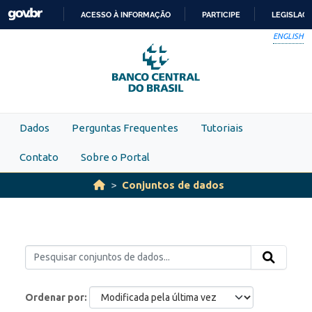
Skip to main content
ACESSO À INFORMAÇÃO
PARTICIPE
LEGISLAÇ
IR
ENGLISH
PARA
O
CONTEÚDO
Dados
Perguntas Frequentes
Tutoriais
Contato
Sobre o Portal
Conjuntos de dados
Ordenar por