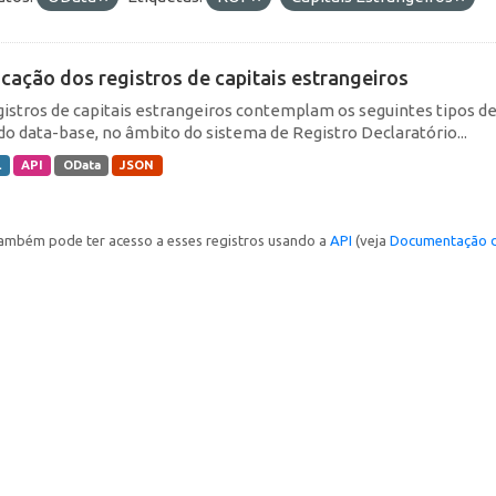
icação dos registros de capitais estrangeiros
gistros de capitais estrangeiros contemplam os seguintes tipos d
do data-base, no âmbito do sistema de Registro Declaratório...
L
API
OData
JSON
ambém pode ter acesso a esses registros usando a
API
(veja
Documentação d