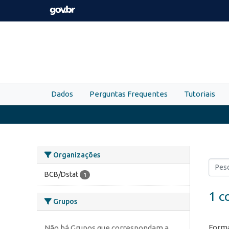
Skip to main content
Dados
Perguntas Frequentes
Tutoriais
Organizações
BCB/Dstat
1
1 c
Grupos
Forma
Não há Grupos que correspondam a