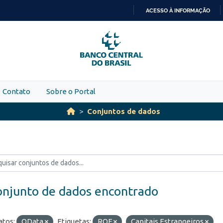
ACESSO À INFORMAÇÃO
IR
PARA
O
CONTEÚDO
Contato
Sobre o Portal
Conjuntos de dados
onjunto de dados encontrado
tos:
OData
Etiquetas:
ROF
Capitais Estrangeiros