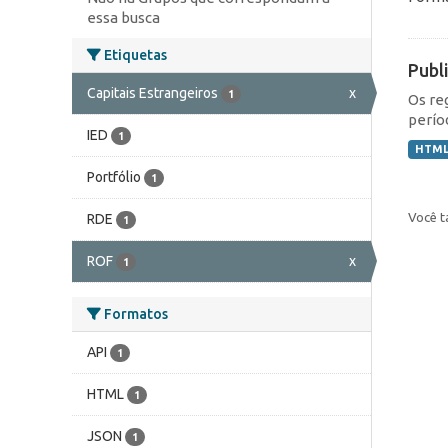
essa busca
Etiquetas
Publ
Capitais Estrangeiros
x
1
Os re
perío
IED
1
HTM
Portfólio
1
Você t
RDE
1
ROF
x
1
Formatos
API
1
HTML
1
JSON
1