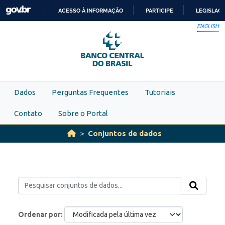
Skip to main content
ACESSO À INFORMAÇÃO
PARTICIPE
LEGISLAÇ
IR
ENGLISH
PARA
O
CONTEÚDO
Dados
Perguntas Frequentes
Tutoriais
Contato
Sobre o Portal
Conjuntos de dados
Ordenar por