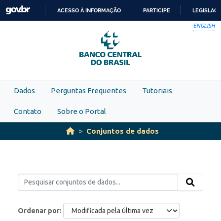
Skip to main content
ACESSO À INFORMAÇÃO
PARTICIPE
LEGISLAÇ
IR
ENGLISH
PARA
O
CONTEÚDO
Dados
Perguntas Frequentes
Tutoriais
Contato
Sobre o Portal
Conjuntos de dados
Ordenar por