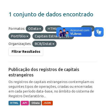
1 conjunto de dados encontrado
Formatos:
OData
HTML
Etiquetas:
ROF
Portfólio
Capitais Estrangeiros
Organizações:
BCB/Dstat
Filtrar Resultados
Publicação dos registros de capitais
estrangeiros
Os registros de capitais estrangeiros contemplam os
seguintes tipos de operações, criadas ou encerradas
em cada período data-base, no âmbito do sistema de
Registro Declaratório...
HTML
API
OData
JSON