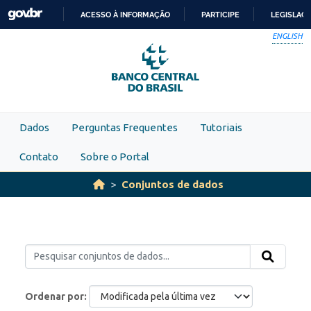
Skip to main content
ACESSO À INFORMAÇÃO
PARTICIPE
LEGISLAÇ
IR
ENGLISH
PARA
O
CONTEÚDO
Dados
Perguntas Frequentes
Tutoriais
Contato
Sobre o Portal
Conjuntos de dados
Ordenar por