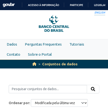
Skip to main content
ACESSO À INFORMAÇÃO
PARTICIPE
LEGISLAÇ
IR
ENGLISH
PARA
O
CONTEÚDO
Dados
Perguntas Frequentes
Tutoriais
Contato
Sobre o Portal
Conjuntos de dados
Ordenar por