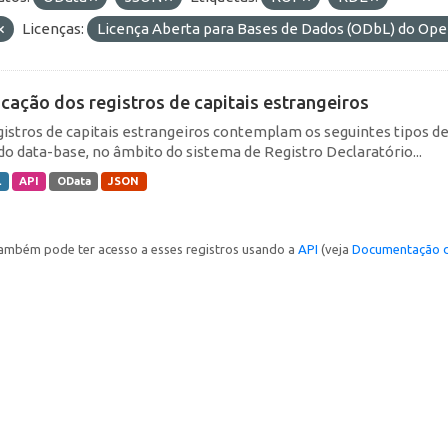
Licenças:
Licença Aberta para Bases de Dados (ODbL) do O
icação dos registros de capitais estrangeiros
gistros de capitais estrangeiros contemplam os seguintes tipos d
do data-base, no âmbito do sistema de Registro Declaratório...
L
API
OData
JSON
ambém pode ter acesso a esses registros usando a
API
(veja
Documentação d