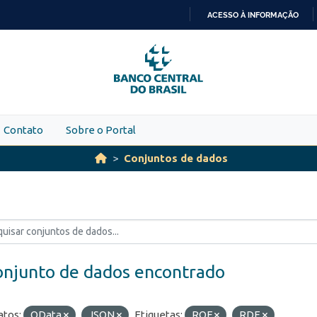
ACESSO À INFORMAÇÃO
IR
PARA
O
CONTEÚDO
Contato
Sobre o Portal
Conjuntos de dados
onjunto de dados encontrado
tos:
OData
JSON
Etiquetas:
ROF
RDE