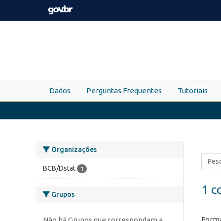
Skip to main content
Dados
Perguntas Frequentes
Tutoriais
Organizações
BCB/Dstat
1
1 c
Grupos
Forma
Não há Grupos que correspondam a