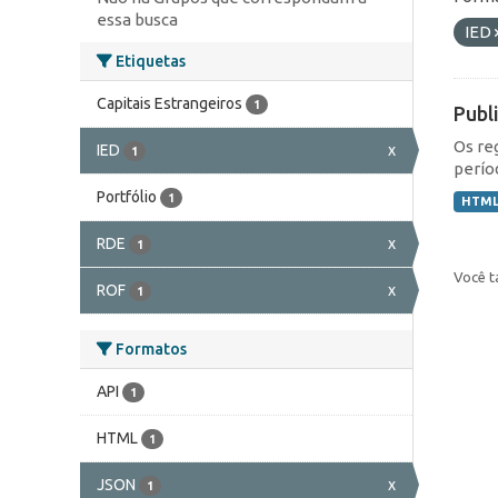
essa busca
IED
Etiquetas
Capitais Estrangeiros
1
Publ
Os re
IED
x
1
perío
Portfólio
1
HTM
RDE
x
1
Você t
ROF
x
1
Formatos
API
1
HTML
1
JSON
x
1