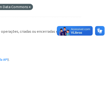
pen Data Commons
e operações, criadas ou encerradas em cada
a API
).