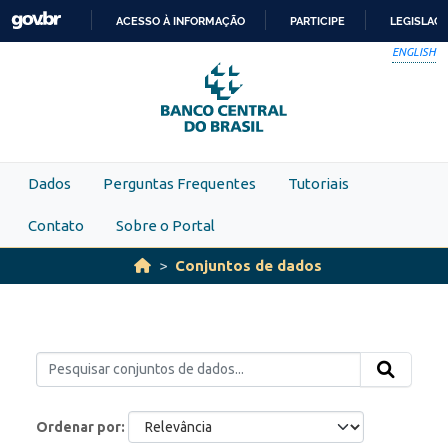
Skip to main content
ACESSO À INFORMAÇÃO
PARTICIPE
LEGISLAÇ
IR
ENGLISH
PARA
O
CONTEÚDO
Dados
Perguntas Frequentes
Tutoriais
Contato
Sobre o Portal
Conjuntos de dados
Ordenar por