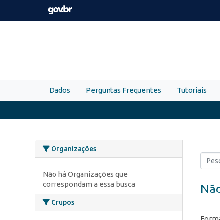
Skip to main content
Dados
Perguntas Frequentes
Tutoriais
Organizações
Não há Organizações que
correspondam a essa busca
Não
Grupos
Forma