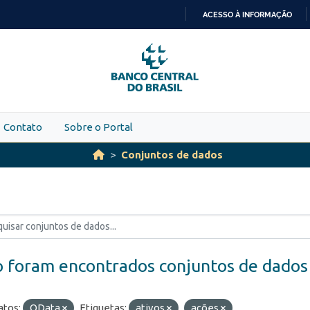
ACESSO À INFORMAÇÃO
IR
PARA
O
CONTEÚDO
Contato
Sobre o Portal
Conjuntos de dados
 foram encontrados conjuntos de dados
tos:
OData
Etiquetas:
ativos
ações