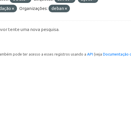
idação
Organizações:
deban
avor tente uma nova pesquisa.
ambém pode ter acesso a esses registros usando a
API
(veja
Documentação d