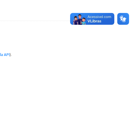
a API
).