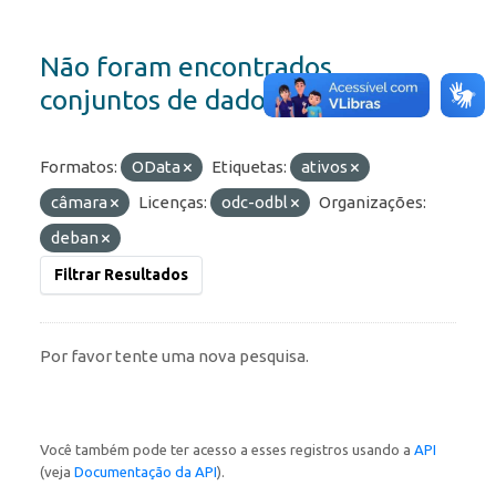
Não foram encontrados
conjuntos de dados
Formatos:
OData
Etiquetas:
ativos
câmara
Licenças:
odc-odbl
Organizações:
deban
Filtrar Resultados
Por favor tente uma nova pesquisa.
Você também pode ter acesso a esses registros usando a
API
(veja
Documentação da API
).