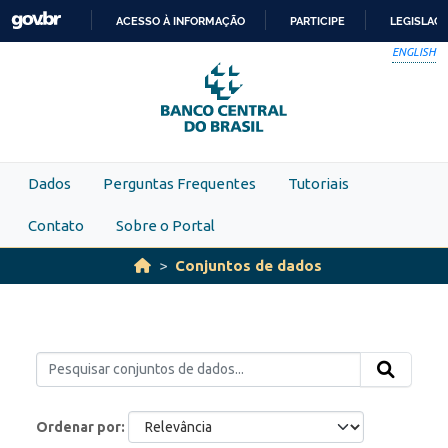
Skip to main content
ACESSO À INFORMAÇÃO
PARTICIPE
LEGISLAÇ
IR
ENGLISH
PARA
O
CONTEÚDO
Dados
Perguntas Frequentes
Tutoriais
Contato
Sobre o Portal
Conjuntos de dados
Ordenar por