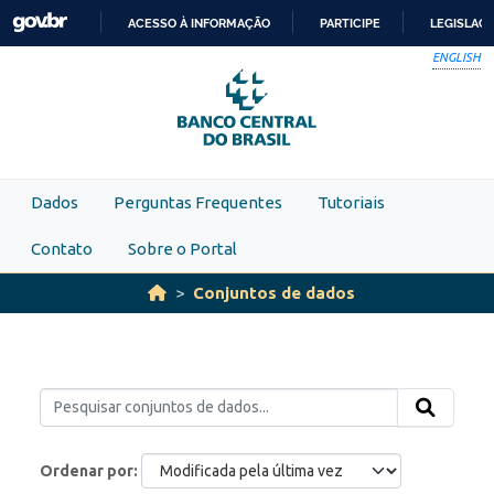
Skip to main content
ACESSO À INFORMAÇÃO
PARTICIPE
LEGISLAÇ
IR
ENGLISH
PARA
O
CONTEÚDO
Dados
Perguntas Frequentes
Tutoriais
Contato
Sobre o Portal
Conjuntos de dados
Ordenar por