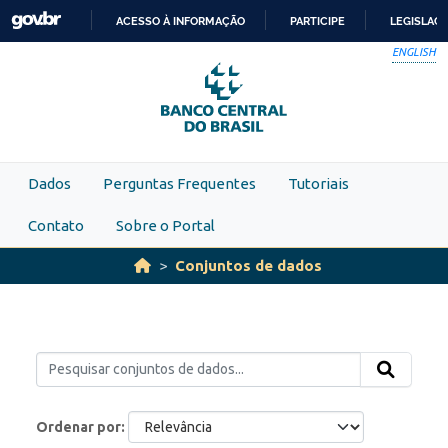
Skip to main content
ACESSO À INFORMAÇÃO
PARTICIPE
LEGISLAÇ
IR
ENGLISH
PARA
O
CONTEÚDO
Dados
Perguntas Frequentes
Tutoriais
Contato
Sobre o Portal
Conjuntos de dados
Ordenar por