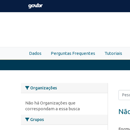
Skip to main content
Dados
Perguntas Frequentes
Tutoriais
Organizações
Não há Organizações que
correspondam a essa busca
Não
Grupos
Forma