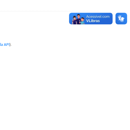
a API
).