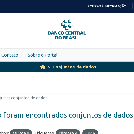
ACESSO À INFORMAÇÃO
IR
PARA
O
CONTEÚDO
Contato
Sobre o Portal
Conjuntos de dados
 foram encontrados conjuntos de dados
tos:
OData
Etiquetas:
câmara
CIP