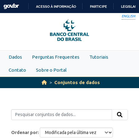
Skip to main content
ACESSO À INFORMAÇÃO
PARTICIPE
LEGISLAÇ
IR
ENGLISH
PARA
O
CONTEÚDO
Dados
Perguntas Frequentes
Tutoriais
Contato
Sobre o Portal
Conjuntos de dados
Ordenar por