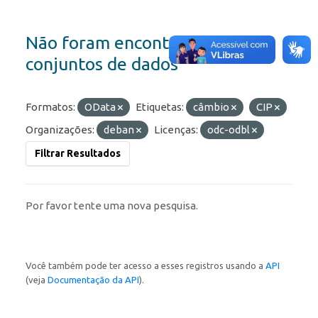
Não foram encontrados
conjuntos de dados
Formatos:
OData
Etiquetas:
câmbio
CIP
Organizações:
deban
Licenças:
odc-odbl
Filtrar Resultados
Por favor tente uma nova pesquisa.
Você também pode ter acesso a esses registros usando a
API
(veja
Documentação da API
).