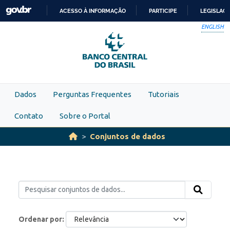
Skip to main content
ACESSO À INFORMAÇÃO
PARTICIPE
LEGISLAÇ
IR
ENGLISH
PARA
O
CONTEÚDO
Dados
Perguntas Frequentes
Tutoriais
Contato
Sobre o Portal
Conjuntos de dados
Ordenar por