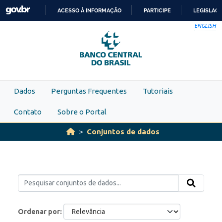
Skip to main content
ACESSO À INFORMAÇÃO
PARTICIPE
LEGISLAÇ
IR
ENGLISH
PARA
O
CONTEÚDO
Dados
Perguntas Frequentes
Tutoriais
Contato
Sobre o Portal
Conjuntos de dados
Ordenar por