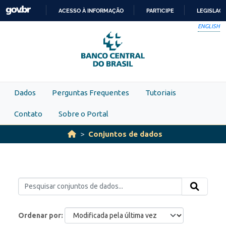
Skip to main content
ACESSO À INFORMAÇÃO
PARTICIPE
LEGISLAÇ
IR
ENGLISH
PARA
O
CONTEÚDO
Dados
Perguntas Frequentes
Tutoriais
Contato
Sobre o Portal
Conjuntos de dados
Ordenar por