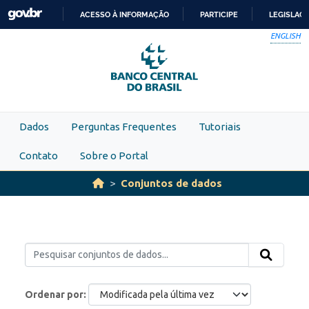
Skip to main content
ACESSO À INFORMAÇÃO
PARTICIPE
LEGISLAÇ
IR
ENGLISH
PARA
O
CONTEÚDO
Dados
Perguntas Frequentes
Tutoriais
Contato
Sobre o Portal
Conjuntos de dados
Ordenar por