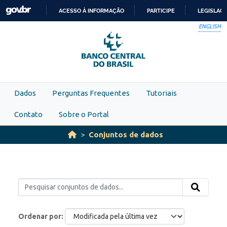
Skip to main content
ACESSO À INFORMAÇÃO
PARTICIPE
LEGISLAÇ
IR
ENGLISH
PARA
O
CONTEÚDO
Dados
Perguntas Frequentes
Tutoriais
Contato
Sobre o Portal
Conjuntos de dados
Ordenar por