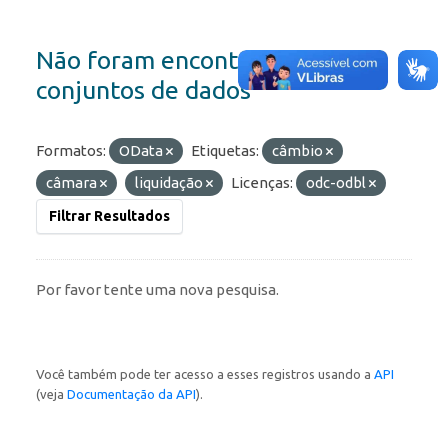
Não foram encontrados
conjuntos de dados
Formatos:
OData
Etiquetas:
câmbio
câmara
liquidação
Licenças:
odc-odbl
Filtrar Resultados
Por favor tente uma nova pesquisa.
Você também pode ter acesso a esses registros usando a
API
(veja
Documentação da API
).