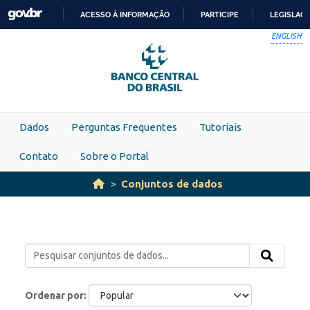
Skip to main content
ACESSO À INFORMAÇÃO
PARTICIPE
LEGISLAÇ
IR
ENGLISH
PARA
O
CONTEÚDO
Dados
Perguntas Frequentes
Tutoriais
Contato
Sobre o Portal
Conjuntos de dados
Ordenar por