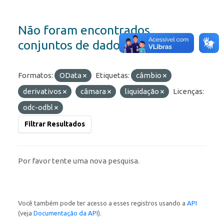
Não foram encontrados
conjuntos de dados
Formatos:
OData
Etiquetas:
câmbio
derivativos
câmara
liquidação
Licenças:
odc-odbl
Filtrar Resultados
Por favor tente uma nova pesquisa.
Você também pode ter acesso a esses registros usando a
API
(veja
Documentação da API
).