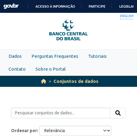
Skip to main content
ACESSO À INFORMAÇÃO
PARTICIPE
LEGISLAÇ
IR
ENGLISH
PARA
O
CONTEÚDO
Dados
Perguntas Frequentes
Tutoriais
Contato
Sobre o Portal
Conjuntos de dados
Ordenar por