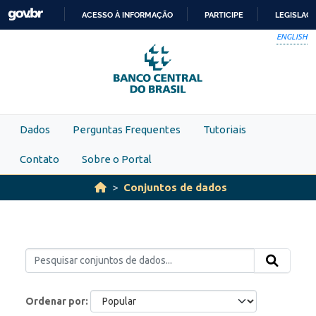
Skip to main content
ACESSO À INFORMAÇÃO
PARTICIPE
LEGISLAÇ
IR
ENGLISH
PARA
O
CONTEÚDO
Dados
Perguntas Frequentes
Tutoriais
Contato
Sobre o Portal
Conjuntos de dados
Ordenar por