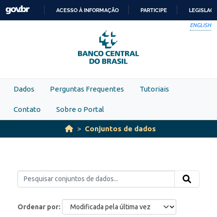
Skip to main content
ACESSO À INFORMAÇÃO
PARTICIPE
LEGISLAÇ
IR
ENGLISH
PARA
O
CONTEÚDO
Dados
Perguntas Frequentes
Tutoriais
Contato
Sobre o Portal
Conjuntos de dados
Ordenar por