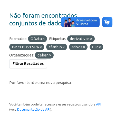
Não foram encontrados
conjuntos de dados
Formatos:
OData
Etiquetas:
derivativos
BMeFBOVESPA
câmbio
ativos
CIP
Organizações:
deban
Filtrar Resultados
Por favor tente uma nova pesquisa.
Você também pode ter acesso a esses registros usando a
API
(veja
Documentação da API
).