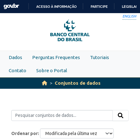
Skip to main content
ACESSO À INFORMAÇÃO
PARTICIPE
LEGISLAÇ
IR
ENGLISH
PARA
O
CONTEÚDO
Dados
Perguntas Frequentes
Tutoriais
Contato
Sobre o Portal
Conjuntos de dados
Ordenar por