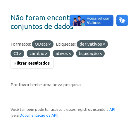
Não foram encontrados
conjuntos de dados
Formatos:
OData
Etiquetas:
derivativos
C3
câmbio
ativos
liquidação
Filtrar Resultados
Por favor tente uma nova pesquisa.
Você também pode ter acesso a esses registros usando a
API
(veja
Documentação da API
).