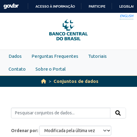
Skip to main content
ACESSO À INFORMAÇÃO
PARTICIPE
LEGISLAÇ
IR
ENGLISH
PARA
O
CONTEÚDO
Dados
Perguntas Frequentes
Tutoriais
Contato
Sobre o Portal
Conjuntos de dados
Ordenar por