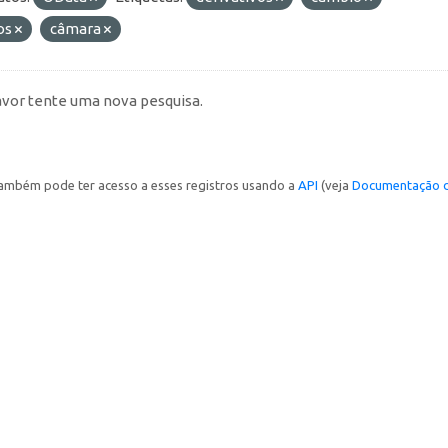
os
câmara
avor tente uma nova pesquisa.
ambém pode ter acesso a esses registros usando a
API
(veja
Documentação d