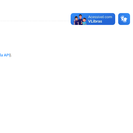
a API
).