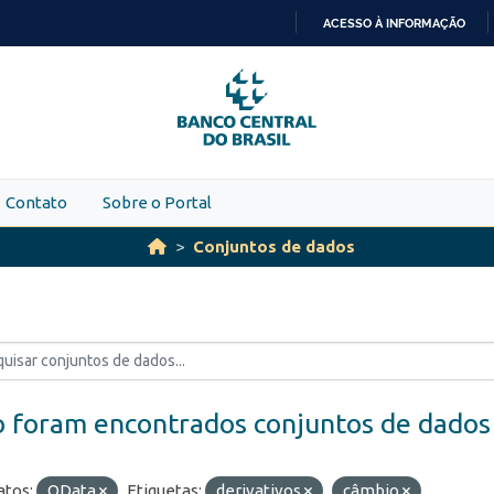
ACESSO À INFORMAÇÃO
IR
PARA
O
CONTEÚDO
Contato
Sobre o Portal
Conjuntos de dados
 foram encontrados conjuntos de dados
tos:
OData
Etiquetas:
derivativos
câmbio