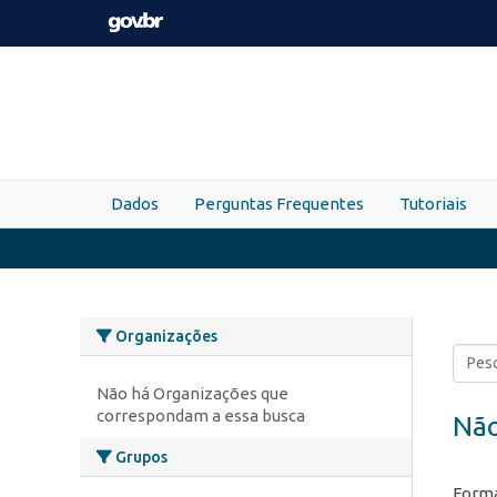
Skip to main content
Dados
Perguntas Frequentes
Tutoriais
Organizações
Não há Organizações que
correspondam a essa busca
Não
Grupos
Forma