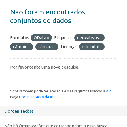
Não foram encontrados
conjuntos de dados
Formatos:
OData
Etiquetas:
derivativos
câmbio
câmara
Licenças:
odc-odbl
Por favor tente uma nova pesquisa.
Você também pode ter acesso a esses registros usando a
API
(veja
Documentação da API
).
Organizações
Não há Organizações que correspondam a essa busca