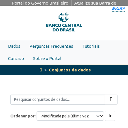
Skip to main content
Portal do Governo Brasileiro
Atualize sua Barra de
Governo
ENGLISH
Dados
Perguntas Frequentes
Tutoriais
Contato
Sobre o Portal
Conjuntos de dados
Ir
Ordenar por