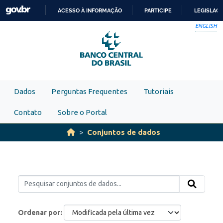
Skip to main content
ACESSO À INFORMAÇÃO
PARTICIPE
LEGISLAÇ
IR
ENGLISH
PARA
O
CONTEÚDO
Dados
Perguntas Frequentes
Tutoriais
Contato
Sobre o Portal
Conjuntos de dados
Ordenar por