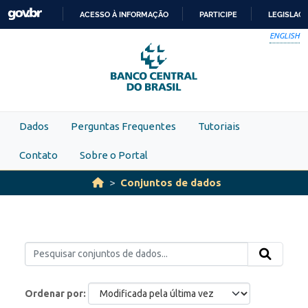
Skip to main content
ACESSO À INFORMAÇÃO
PARTICIPE
LEGISLAÇ
IR
ENGLISH
PARA
O
CONTEÚDO
Dados
Perguntas Frequentes
Tutoriais
Contato
Sobre o Portal
Conjuntos de dados
Ordenar por