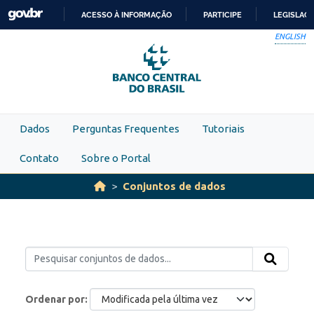
Skip to main content
ACESSO À INFORMAÇÃO
PARTICIPE
LEGISLAÇ
IR
ENGLISH
PARA
O
CONTEÚDO
Dados
Perguntas Frequentes
Tutoriais
Contato
Sobre o Portal
Conjuntos de dados
Ordenar por