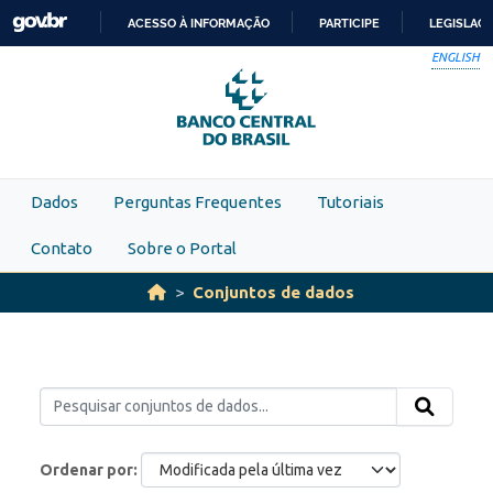
Skip to main content
ACESSO À INFORMAÇÃO
PARTICIPE
LEGISLAÇ
IR
ENGLISH
PARA
O
CONTEÚDO
Dados
Perguntas Frequentes
Tutoriais
Contato
Sobre o Portal
Conjuntos de dados
Ordenar por